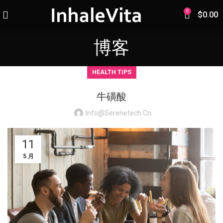
0
$
0.00
博客
HEALTH TIPS
牛磺酸
Info@serenetech.cn
11
5 月